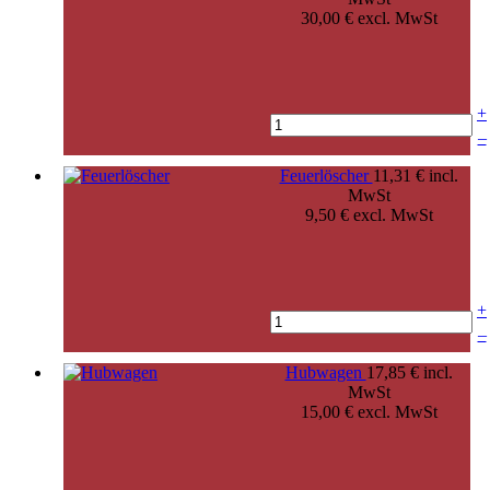
30,00 € excl. MwSt
+
–
Feuerlöscher
11,31 € incl.
MwSt
9,50 € excl. MwSt
+
–
Hubwagen
17,85 € incl.
MwSt
15,00 € excl. MwSt