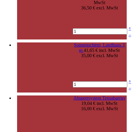
MwSt
36,50 € excl. MwSt
+
–
Sonnenschirm, Landhaus 3
m
41,65 € incl. MwSt
35,00 € excl. MwSt
+
–
Absperrsystem Tensabarrier
19,04 € incl. MwSt
16,00 € excl. MwSt