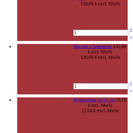
150,00 € excl. MwSt
+
–
Bar mit 2 Seitenteile
142,80
€ incl. MwSt
120,00 € excl. MwSt
+
–
Feuerschale ca 55 cm
26,18
€ incl. MwSt
22,00 € excl. MwSt