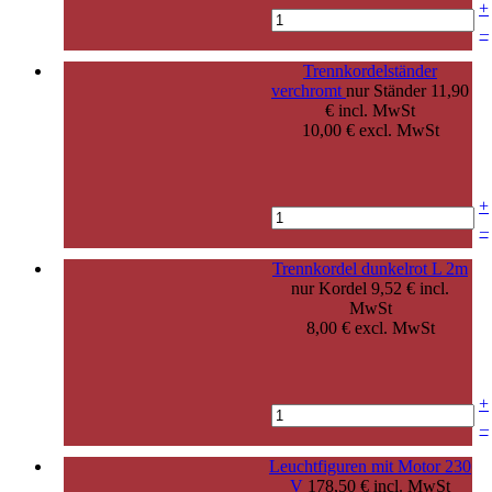
+
–
Trennkordelständer
verchromt
nur Ständer
11,90
€ incl. MwSt
10,00 € excl. MwSt
+
–
Trennkordel dunkelrot L 2m
nur Kordel
9,52 € incl.
MwSt
8,00 € excl. MwSt
+
–
Leuchtfiguren mit Motor 230
V
178,50 € incl. MwSt