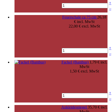
+
–
Feuerschale ca 75 cm
26,18
€ incl. MwSt
22,00 € excl. MwSt
+
–
Fackel (Bambus)
1,79 € incl.
MwSt
1,50 € excl. MwSt
+
–
Ankleidespiegel
35,70 € incl.
MwSt