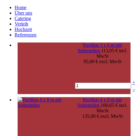
Home
Über uns
Catering
Verleih
Hochzeit
Referenzen
Pavillon 3 x 6 m mit
Seitenteilen
113,05 € incl.
MwSt
95,00 € excl. MwSt
+
–
Pavillon 4 x 8 m mit
Seitenteilen
160,65 € incl.
MwSt
135,00 € excl. MwSt