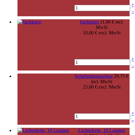
+
–
Sackkarre
11,90 € incl.
MwSt
10,00 € excl. MwSt
+
–
Schuhputzmaschine
29,75 €
incl. MwSt
25,00 € excl. MwSt
+
–
Lichterkette, 10 Lampen