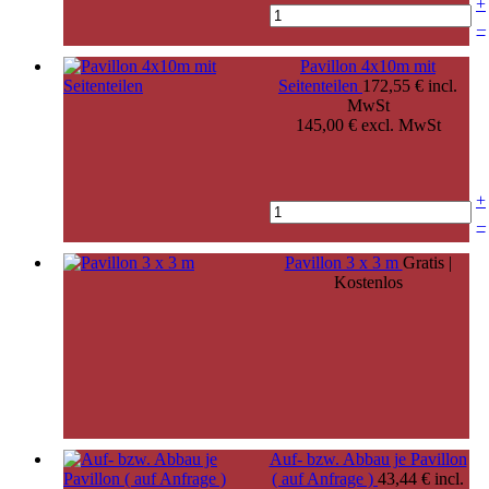
+
–
Pavillon 4x10m mit
Seitenteilen
172,55 € incl.
MwSt
145,00 € excl. MwSt
+
–
Pavillon 3 x 3 m
Gratis |
Kostenlos
Auf- bzw. Abbau je Pavillon
( auf Anfrage )
43,44 € incl.